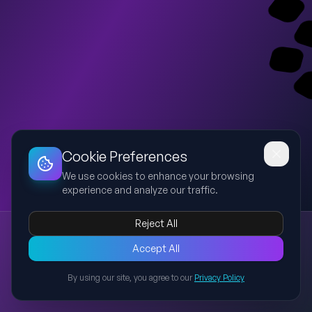
Dashboard
Slideshow
Download
Copy Link
Edit
Cookie Preferences
We use cookies to enhance your browsing
experience and analyze our traffic.
Reject All
भारत का भुखमरी सूचकांक
Accept All
भुखमरी
GHI
India
कुपोषण
गरीबी
यह प्रेजेंटेशन भारत के भुखमरी सूचकांक (Global Hunger Index) पर आधारित है
By using our site, you agree to our
Privacy Policy
जिसमें नवीनतम अपडेट, रैंकिंग, कारण, प्रभाव और समाधान शामिल हैं।
Back to Presentations