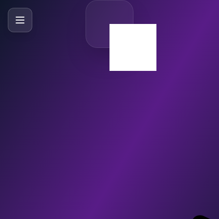
SlideBySlide