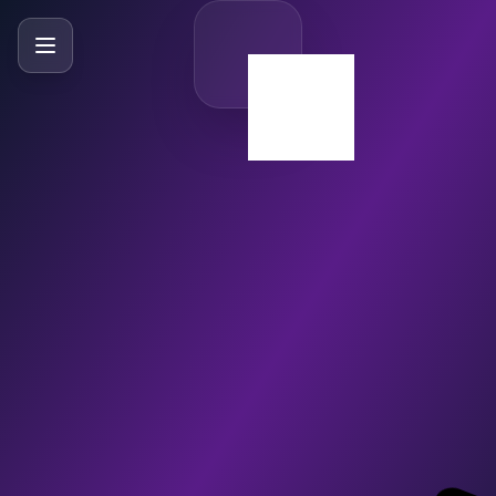
SlideBySlide