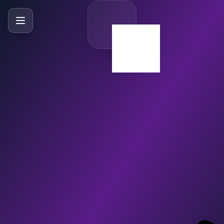
SlideBySlide