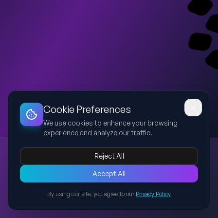
Dashboard
Slideshow
Download
Copy Link
Edit
Cookie Preferences
We use cookies to enhance your browsing
experience and analyze our traffic.
Виготовлення секцій. Меблева стінка
Reject All
столярна справа
меблі
секції
інструменти
матеріали
Навчальна презентація для учнів 10 класу з легкими
Accept All
інтелектуальними порушеннями про виготовлення меблевих
By using our site, you agree to our
Privacy Policy
секцій: що це таке, види, матеріали, інструменти, етапи роботи
Back to Presentations
та безпека.