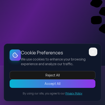
Dashboard
Slideshow
Download
Copy Link
Edit
Cookie Preferences
We use cookies to enhance your browsing
experience and analyze our traffic.
Ugunsdrošības un glābšanas darbu likums
Reject All
ugunsdrošība
ugunsdzēsība
glābšana
likums
Latvija
Prezentācija par Ugunsdrošības, ugunsdzēsības un glābšanas
Accept All
darbu likumu, vizuāli uzlabota, ar vienotu dizainu, bet bez
By using our site, you agree to our
Privacy Policy
izmaiņām saturā vai tekstā.
Back to Presentations