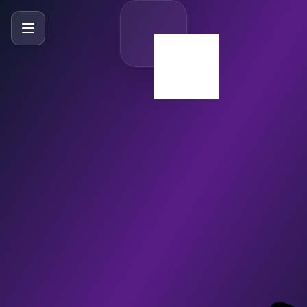
SlideBySlide