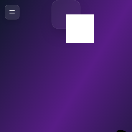
SlideBySlide