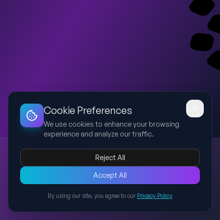
Dashboard
Slideshow
Download
Copy Link
Edit
Cookie Preferences
We use cookies to enhance your browsing
experience and analyze our traffic.
Psicose segundo o DSM-5
Reject All
Psicose
DSM-5
Psiquiatria
Medicina
Prévia de uma apresentação acadêmica sobre Psicose
Accept All
baseada no DSM-5. A apresentação completa deve conter 19
By using our site, you agree to our
Privacy Policy
slides cobrindo definição, sintomas, critérios diagnósticos,
Back to Presentations
espectro, etiologia, diagnóstico diferencial, exames,
tratamento, prognóstico, conclusão e agradecimentos. Esta