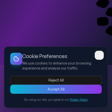
Dashboard
Slideshow
Download
Copy Link
Edit
Cookie Preferences
We use cookies to enhance your browsing
experience and analyze our traffic.
Projekta atskaite: Modulārie inženiertehniskie risinājumi
projekta atskaite
modulārie risinājumi
inženiertehniskie risinājumi
Reject All
darba plāns
secinājumi
Prezentācija par projekta 'Modulārie inženiertehniskie risinājumi'
Accept All
paveiktajiem darbiem, secinājumiem un nākotnes plāniem. Tajā
By using our site, you agree to our
Privacy Policy
iekļauta informācija par resursu inventarizāciju, materiālu
Back to Presentations
analīzi, kalkulatora uzlabojumiem, klientu piesaistes plānu un
vizuālās identitātes pilnveidi.