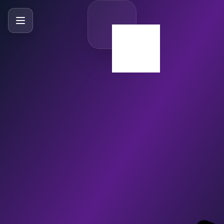
SlideBySlide