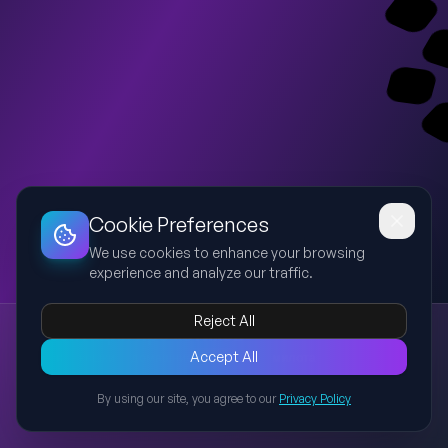
Dashboard
Slideshow
Download
Copy Link
Edit
Cookie Preferences
We use cookies to enhance your browsing
experience and analyze our traffic.
Reject All
Презентация про котиков
Accept All
котики
кошки
домашние животные
милота
Лёгкая и познавательная презентация о котиках: кто они такие,
By using our site, you agree to our
Privacy Policy
почему люди их любят и чем они удивительны.
Back to Presentations