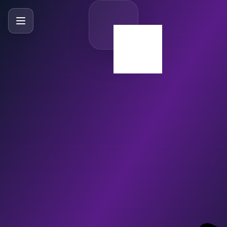
SlideBySlide