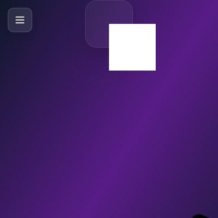
SlideBySlide