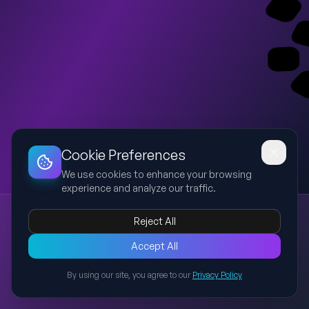
Dashboard
Slideshow
Download
Copy Link
Edit
Cookie Preferences
We use cookies to enhance your browsing
experience and analyze our traffic.
Mein Praktikum in der Apotheke
Reject All
Apotheke
Praktikum
Medikamente
Berufe
Erfahrung
Eine Schulpräsentation über ein Praktikum in einer Apotheke
Accept All
mit Einblicken in Arbeitsbereiche, Aufgaben, Berufe und
By using our site, you agree to our
Privacy Policy
Erfahrungen sowie aktuelle Herausforderungen im
Back to Presentations
Apothekenwesen.