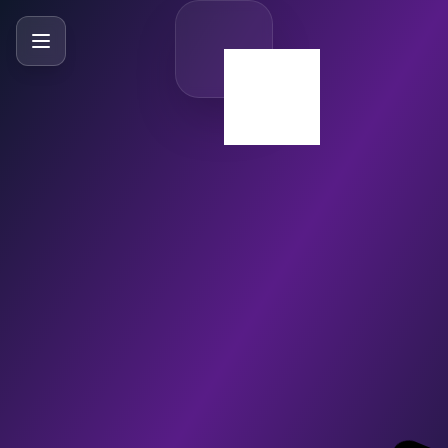
SlideBySlide