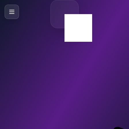
SlideBySlide