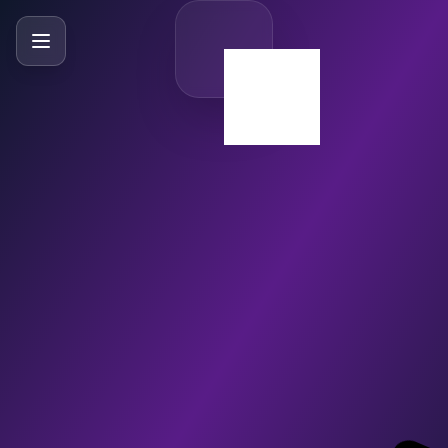
SlideBySlide