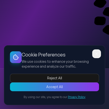
Dashboard
Slideshow
Download
Copy Link
Edit
Cookie Preferences
We use cookies to enhance your browsing
experience and analyze our traffic.
L’impatto dell’Intelligenza Artificiale nella società moderna
Reject All
intelligenza artificiale
società
tecnologia
etica
innovazione
Una presentazione moderna e informativa sull'impatto
Accept All
dell'intelligenza artificiale nella società contemporanea,
By using our site, you agree to our
Privacy Policy
analizzando applicazioni, benefici, rischi e prospettive future
Back to Presentations
nei principali settori.