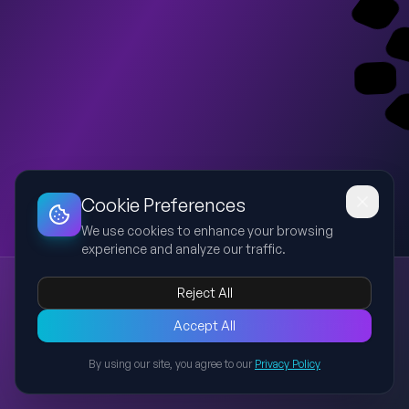
Dashboard
Slideshow
Download
Copy Link
Edit
Cookie Preferences
We use cookies to enhance your browsing
experience and analyze our traffic.
Lemonsai Strategic Vision 2040
Reject All
Lemonsai
strategický plán
investície
komodity
akvizície
15-ročný strategický plán Lemonsai Alternative Investments
Accept All
Platform s dôrazom na prieskum trhu, akvizície a reálne aktíva v
By using our site, you agree to our
Privacy Policy
ťažkom priemysle.
Back to Presentations