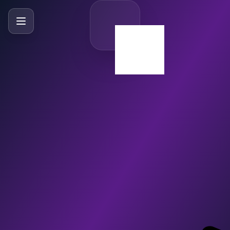
SlideBySlide