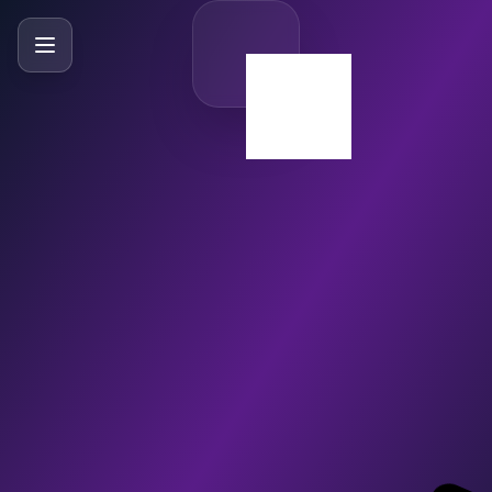
SlideBySlide