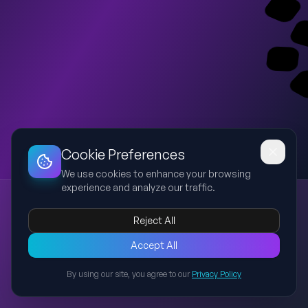
Dashboard
Slideshow
Download
Copy Link
Edit
Cookie Preferences
We use cookies to enhance your browsing
experience and analyze our traffic.
Европейско финансиране и иновации
европейско финансиране
иновативни технологии
Reject All
български компании
бизнес подкрепа
Делина Консулт
Презентация, показваща как европейското финансиране
Accept All
подпомага иновативни технологии чрез реални примери на
By using our site, you agree to our
Privacy Policy
български компании. Включва 4 проекта и общо 6 слайда,
Back to Presentations
използвайки цветове, синхронизирани с логото на Делина
Консулт.