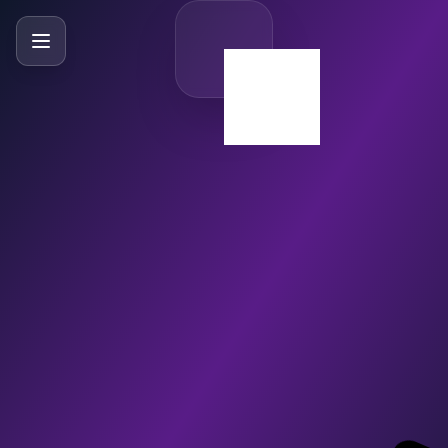
SlideBySlide