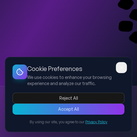
Dashboard
Slideshow
Download
Copy Link
Edit
Cookie Preferences
We use cookies to enhance your browsing
experience and analyze our traffic.
Educação em Saúde: Planejamento de Ações Educativas
Reject All
educação em saúde
planejamento
SUS
ação educativa
avaliação
Apresentação baseada no manual Educação em Saúde:
Accept All
Planejando as Ações Educativas (Teoria e Prática), abordando
By using our site, you agree to our
Privacy Policy
objetivos da ação educativa, etapas de construção,
Back to Presentations
importância do planejamento e formas de monitoramento e
avaliação, com referências ao material original.