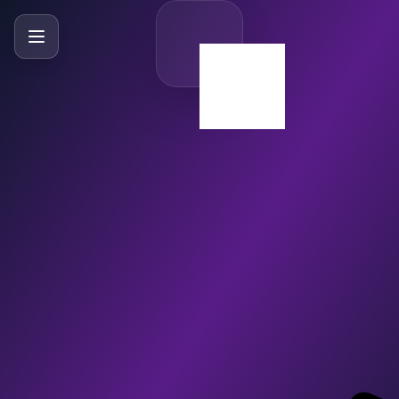
SlideBySlide