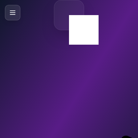
SlideBySlide