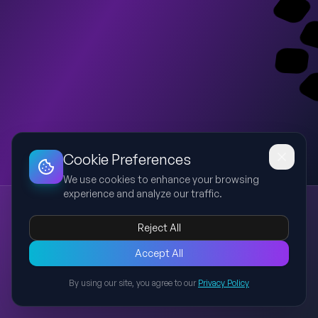
Dashboard
Slideshow
Download
Copy Link
Edit
Cookie Preferences
We use cookies to enhance your browsing
experience and analyze our traffic.
Direito Econômico e Financeiro
direito econômico
direito financeiro
estado
intervenção
Reject All
ordem econômica
Apresentação baseada em texto acadêmico sobre direito
Accept All
econômico, direito financeiro, ordem econômica
By using our site, you agree to our
Privacy Policy
constitucional, intervenção do Estado e limites, incluindo
Back to Presentations
diagramas explicativos.