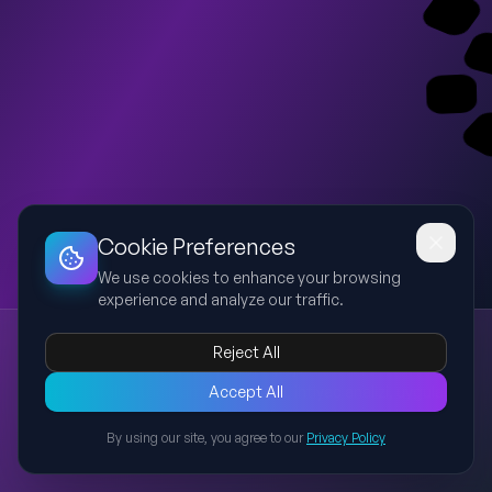
Dashboard
Slideshow
Download
Copy Link
Edit
Cookie Preferences
We use cookies to enhance your browsing
experience and analyze our traffic.
Dikim Evi Projesi
Reject All
dikim evi
tekstil
istihdam
üretim
proje
Dikim evi kurulumu için amaç, kapsam, ihtiyaç analizi, uygulama
Accept All
planı, bütçe, beklenen sonuçlar ve değerlendirmeyi içeren
By using our site, you agree to our
Privacy Policy
profesyonel sunum.
Back to Presentations