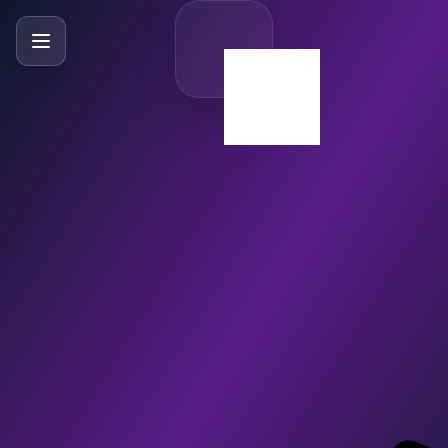
SlideBySlide