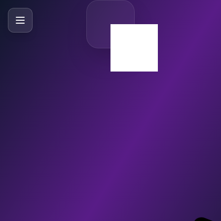
SlideBySlide