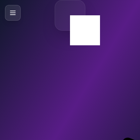
SlideBySlide