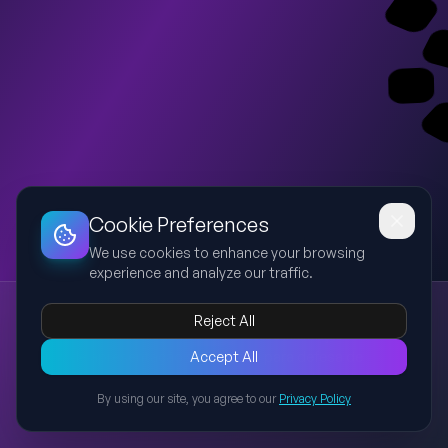
Dashboard
Slideshow
Download
Copy Link
Edit
Cookie Preferences
We use cookies to enhance your browsing
experience and analyze our traffic.
Defesa da Monografia - Stela Lauter
Reject All
monografia
Administração Pública
acesso à informação
Preview de apresentação sofisticada para defesa de
Accept All
monografia com esquema de cores verde e dourado inspirado
By using our site, you agree to our
Privacy Policy
na Universidade Licungo, animações discretas, notas do
Back to Presentations
apresentador para versão completa.