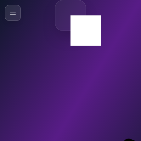
SlideBySlide