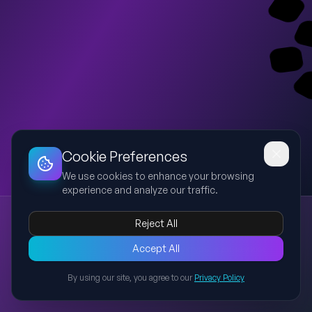
Dashboard
Slideshow
Download
Copy Link
Edit
Cookie Preferences
We use cookies to enhance your browsing
experience and analyze our traffic.
Анализ долговых обязательств и инвестиционного состояния Московской области
Reject All
Московская область
долг
инвестиции
ГЧП
рейтинг
Презентация посвящена анализу структуры и динамики
Accept All
долговых обязательств Московской области, оценке долговой
By using our site, you agree to our
Privacy Policy
устойчивости, инвестиционной привлекательности, кредитных
Back to Presentations
рейтингов, мер поддержки инвестиций, проектам ГЧП, а также
анализу предприятия и институтов развития региона.