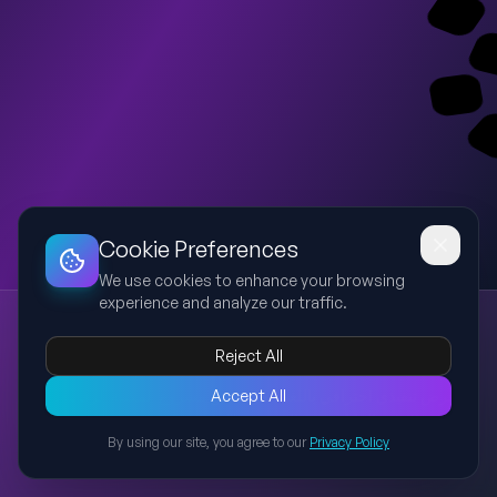
Dashboard
Slideshow
Download
Copy Link
Edit
Cookie Preferences
We use cookies to enhance your browsing
experience and analyze our traffic.
المكتبة الرقابية - عرض تنفيذي
KPIs
Executive Storytelling
حوكمة الوثائق
المكتبة الرقابية
Reject All
خارطة الطريق
Accept All
عرض تنفيذي احترافي باللغة العربية عن مشروع المكتبة الرقابية، يعتمد
على أسلوب Executive Storytelling المناسب للإدارة العليا. يوضح الهدف
By using our site, you agree to our
Privacy Policy
الاستراتيجي، منهجية بناء المكتبة الرقابية، المحتوى الرقابي، الحوكمة،
Back to Presentations
دورة حياة الوثيقة، رحلة المستخدم، القيمة المضافة، مؤشرات الأداء،
خارطة الطريق، المخاطر والتوصيات. التصميم بأسلوب Big Four