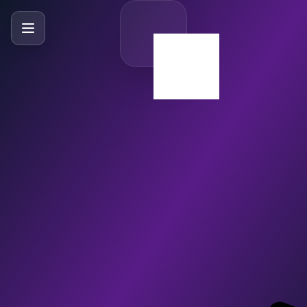
SlideBySlide