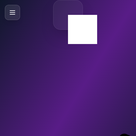
SlideBySlide