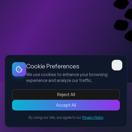
Dashboard
Slideshow
Download
Copy Link
Edit
Cookie Preferences
We use cookies to enhance your browsing
experience and analyze our traffic.
食品低温处理技术：冻藏与解冻（教学强化版）
Reject All
食品低温处理
冻结
冻藏
冰晶形成
食品工程
基于食品工程第三章内容，对食品低温处理中的冻结与冻藏机制进
Accept All
行教学型重构。重点梳理冻结点、水分状态变化、冰晶形成过程及
By using our site, you agree to our
Privacy Policy
冻结速度对食品组织结构与品质的影响，并以学术化表达优化课堂
Back to Presentations
讲解结构，同时提供示意图提示以增强理解。