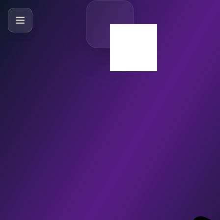
SlideBySlide